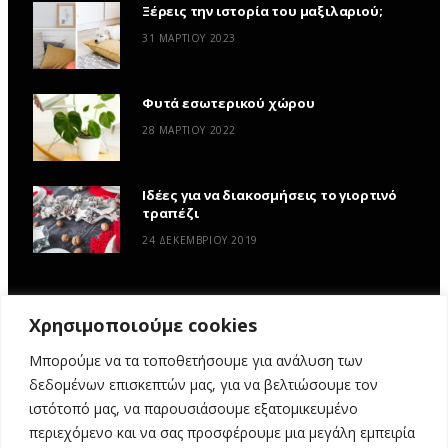
Ξέρεις την ιστορία του μαξιλαριού;
31 ΜΑΡΤΊΟΥ 2023
Φυτά εσωτερικού χώρου
28 ΜΑΡΤΊΟΥ 2022
Ιδέες για να διακοσμήσεις το γιορτινό
τραπέζι
24 ΔΕΚΕΜΒΡΊΟΥ 2019
Χρησιμοποιούμε cookies
Μπορούμε να τα τοποθετήσουμε για ανάλυση των
δεδομένων επισκεπτών μας, για να βελτιώσουμε τον
ιστότοπό μας, να παρουσιάσουμε εξατομικευμένο
περιεχόμενο και να σας προσφέρουμε μια μεγάλη εμπειρία