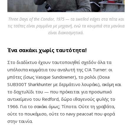
Three Days of the Condor, 1975 — τα swelled edges στα πέτα και
τις τσέπες είναι ραμμένα με μηχανή, ενώ τα κουμπιά στα μανίκια
είναι διακοσμητικά.
Ένα σακάκι χωρίς ταυτότητα!
Στο διαδίκτυο έχουν ταυτοποιηθεί σχεδόν όλα τα
υπόλοιπα κομμάτια του αναλυτή της CIA Turner: οι
μπότες (ίσως Vasque Sundowner), το ρολόι (Doxa
SUB300T Sharkhunter με δερμάτινο λουράκι), ακόμη και
το δαχτυλίδι του — που πρόκειται για προσωπικό
αντικείμενο του Redford, δώρο ιθαγενούς φυλής το
1966. Για το σακάκι όμως; Τίποτα. Ούτε τη γραβάτα,
ούτε το πουκάμισο, ούτε το navy peacoat που φορά
στην ταινία.