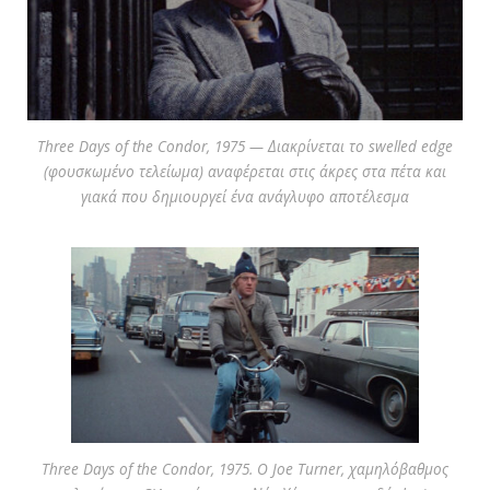
Three Days of the Condor, 1975 — Διακρίνεται το swelled edge
(φουσκωμένο τελείωμα) αναφέρεται στις άκρες στα πέτα και
γιακά που δημιουργεί ένα ανάγλυφο αποτέλεσμα
Three Days of the Condor, 1975. O Joe Turner, χαμηλόβαθμος