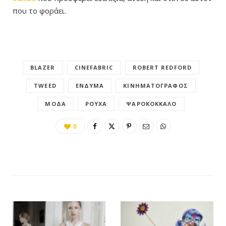
που το φοράει.
BLAZER
CINEFABRIC
ROBERT REDFORD
TWEED
ΈΝΔΥΜΑ
ΚΙΝΗΜΑΤΟΓΡΆΦΟΣ
ΜΌΔΑ
ΡΟΎΧΑ
ΨΑΡΟΚΌΚΚΑΛΟ
0