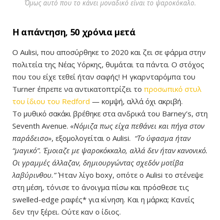
Όμως αυτό που το κάνει μοναδικό είναι το ψαροκόκαλο.
Η απάντηση, 50 χρόνια μετά
Ο Aulisi, που αποσύρθηκε το 2020 και ζει σε φάρμα στην
πολιτεία της Νέας Υόρκης, θυμάται τα πάντα. Ο στόχος
που του είχε τεθεί ήταν σαφής! Η γκαρνταρόμπα του
Turner έπρεπε να αντικατοπτρίζει το
προσωπικό στυλ
του ίδιου του Redford
— κομψή, αλλά όχι ακριβή.
Το μυθικό σακάκι βρέθηκε στα ανδρικά του Barney’s, στη
Seventh Avenue.
«Νόμιζα πως είχα πεθάνει και πήγα στον
παράδεισο»
, εξομολογείται ο Aulisi.
“Το ύφασμα ήταν
“μαγικό”. Έμοιαζε με ψαροκόκκαλο, αλλά δεν ήταν κανονικό.
Οι γραμμές άλλαζαν, δημιουργώντας σχεδόν μοτίβα
λαβύρινθου.”
Ήταν λίγο boxy, οπότε ο Aulisi το στένεψε
στη μέση, τόνισε το άνοιγμα πίσω και πρόσθεσε τις
swelled-edge ραφές* για κίνηση. Και η μάρκα; Κανείς
δεν την ξέρει. Ούτε καν ο ίδιος.