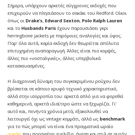
Σήμερα, υπάρχουν αρκετές σύγχρονες εκδοχές που
επιχειρούν να πλησιάσουν το σακάκι του Redford. Οίκοι
όπως οι
Drake’s
,
Edward Sexton
,
Polo Ralph Lauren
και το
Husbands Paris
έχουν παρουσιάσει γκρι
herringbone jackets με παρόμοιες αναλογίες και ύφος.
Παρ’ όλα αυτά, καμία εκδοχή δεν θεωρείται απόλυτα
επιτυχημένη αναπαραγωγή. Άλλες είναι πιο κομψές,
άλλες πιο «νοσταλγικές», άλλες υπερβολικά
κατασκευασμένες.
Η διαχρονική δύναμη του συγκεκριμένου ρούχου δεν
βρίσκεται σε κάποιο κρυφό τεχνικό χαρακτηριστικό,
αλλά στην ισορροπία του: αρκετά απλό για να φορεθεί
καθημερινά, αρκετά ιδιαίτερο ώστε να ξεχωρίζει. Γι’
αυτό και, πενήντα χρόνια μετά, εξακολουθεί να
λειτουργεί όχι ως vintage κομμάτι, αλλά ως
benchmark
για το πώς μπορεί να είναι ένα πραγματικά ωραίο
σακάκι
που προσφέρει ευελιξία, άνεση και στιλ σε αυτόν