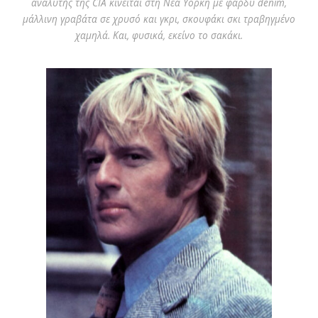
αναλυτής της CIA κινείται στη Νέα Υόρκη με φαρδύ denim,
μάλλινη γραβάτα σε χρυσό και γκρι, σκουφάκι σκι τραβηγμένο
χαμηλά. Και, φυσικά, εκείνο το σακάκι.