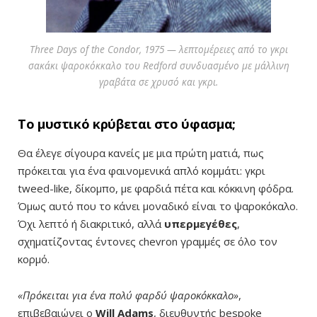
Three Days of the Condor, 1975 — λεπτομέρειες από το γκρι
σακάκι ψαροκόκκαλο του Redford συνδυασμένο με μάλλινη
γραβάτα σε χρυσό και γκρι.
Το μυστικό κρύβεται στο ύφασμα;
Θα έλεγε σίγουρα κανείς με μια πρώτη ματιά, πως
πρόκειται για ένα φαινομενικά απλό κομμάτι: γκρι
tweed-like, δίκομπο, με φαρδιά πέτα και κόκκινη φόδρα.
Όμως αυτό που το κάνει μοναδικό είναι το ψαροκόκαλο.
Όχι λεπτό ή διακριτικό, αλλά
υπερμεγέθες
,
σχηματίζοντας έντονες chevron γραμμές σε όλο τον
κορμό.
«Πρόκειται για ένα πολύ φαρδύ ψαροκόκκαλο»
,
επιβεβαιώνει ο
Will Adams
, διευθυντής bespoke