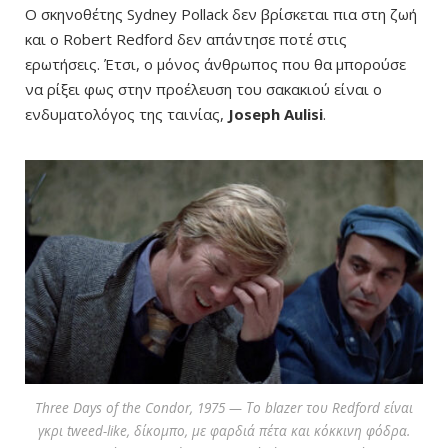
Ο σκηνοθέτης Sydney Pollack δεν βρίσκεται πια στη ζωή
και ο Robert Redford δεν απάντησε ποτέ στις
ερωτήσεις. Έτσι, ο μόνος άνθρωπος που θα μπορούσε
να ρίξει φως στην προέλευση του σακακιού είναι ο
ενδυματολόγος της ταινίας,
Joseph Aulisi
.
Three Days of the Condor, 1975 — Το blazer του Redford είναι
γκρι tweed-like, δίκομπο, με φαρδιά πέτα και κόκκινη φόδρα.