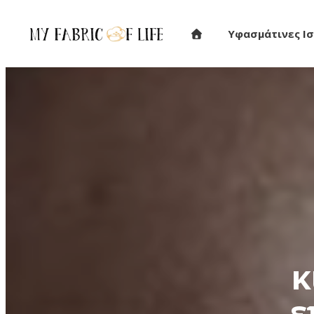
Υφασμάτινες Ισ
κ
ε