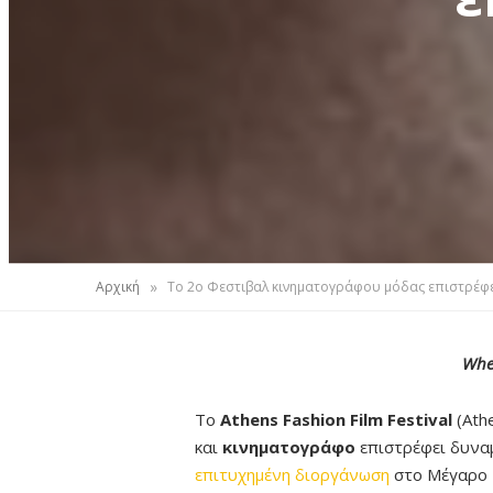
»
Αρχική
To 2ο Φεστιβαλ κινηματογράφου μόδας επιστρέφε
When
Το
Athens Fashion Film
Festival
(Ath
και
κινηματογράφο
επιστρέφει δυναμ
επιτυχημένη διοργάνωση
στο Μέγαρο 