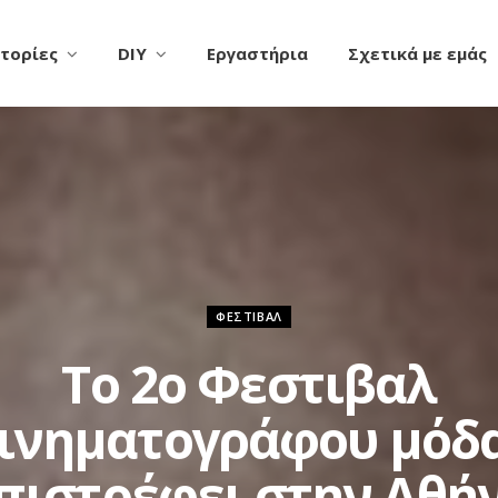
τορίες
DIY
Εργαστήρια
Σχετικά με εμάς
ΦΕΣΤΙΒΆΛ
To 2ο Φεστιβαλ
ινηματογράφου μόδ
πιστρέφει στην Αθή