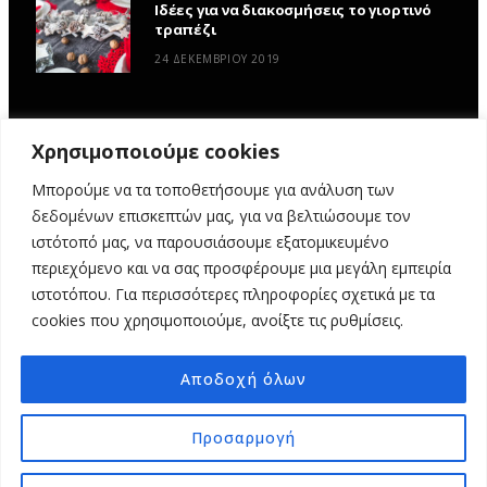
Ιδέες για να διακοσμήσεις το γιορτινό
τραπέζι
24 ΔΕΚΕΜΒΡΊΟΥ 2019
Χρησιμοποιούμε cookies
Μπορούμε να τα τοποθετήσουμε για ανάλυση των
δεδομένων επισκεπτών μας, για να βελτιώσουμε τον
ιστότοπό μας, να παρουσιάσουμε εξατομικευμένο
περιεχόμενο και να σας προσφέρουμε μια μεγάλη εμπειρία
ιστοτόπου. Για περισσότερες πληροφορίες σχετικά με τα
ΑΡΧΙΚΉ
ΥΦΑΣΜΆΤΙΝΕΣ ΙΣΤΟΡΊΕΣ
DIY
ΕΡΓΑΣΤΉΡΙΑ
cookies που χρησιμοποιούμε, ανοίξτε τις ρυθμίσεις.
ΣΧΕΤΙΚΆ ΜΕ ΕΜΆΣ
ΕΠΙΚΟΙΝΩΝΊΑ
Αποδοχή όλων
© 2025 MY FABRIC OF LIFE. ALL RIGHTS RESERVED. DESIGN
MINDTHEAD
Προσαρμογή