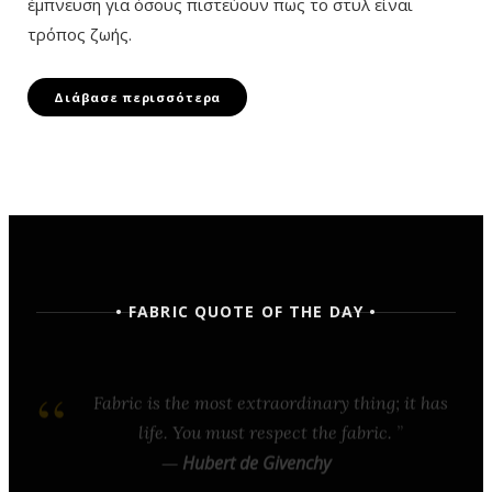
έμπνευση για όσους πιστεύουν πως το στυλ είναι
τρόπος ζωής.
Διάβασε περισσότερα
• FABRIC QUOTE OF THE DAY •
Fabric is the most extraordinary thing; it has
life. You must respect the fabric.
—
Hubert de Givenchy