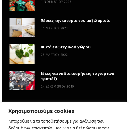
1 ΝΟΕΜΒΡΊΟΥ 2025
Ξέρεις την ιστορία του μαξιλαριού;
31 ΜΑΡΤΊΟΥ 2023
Φυτά εσωτερικού χώρου
28 ΜΑΡΤΊΟΥ 2022
Ιδέες για να διακοσμήσεις το γιορτινό
τραπέζι
24 ΔΕΚΕΜΒΡΊΟΥ 2019
Χρησιμοποιούμε cookies
Μπορούμε να τα τοποθετήσουμε για ανάλυση των
δεδομένων επισκεπτών μας, για να βελτιώσουμε τον