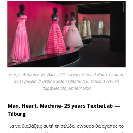
Giorgio Armani Privé 2005–2025: Twenty Years of Haute Couture,
φωτογραφία © Delfino Sisto Legnani/ DSL studio, ευγενική
παραχώρηση: Armani Silos
Man, Heart, Machine- 25 years TextieLab —
Tilburg
Για να διαβάζεις αυτή τη σελίδα, σίγουρα θα αγαπάς το