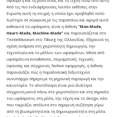
ύφασμα ή και τη μόδα όπως και τη τέχνη πίσω από αυτή.
Από τις πιο ενδιαφέρουσες λοιπόν εκθέσεις στην
Ευρώπη αυτή τη στιγμή, η οποία έχει προβληθεί πολύ
λιγότερο σε σύγκριση με τις παραπάνω και αφορά αυτά
καθεαυτά τα υφάσματα, είναι η ΄έκθεση
“Man-Made,
Heart-Made, Machine-Made”
και παρουσιάζεται στο
TextielMuseum στο Tilburg της Ολλανδίας. Εξερευνά τη
σχέση ανάμεσα στη χειροποίητη δημιουργία, την
τεχνολογία και το μέλλον των υφασμάτων. Μέσα από
υφασμάτινα installations, πειραματικές τεχνικές
ύφανσης και σύγχρονες fashion εφαρμογές, η έκθεση
παρουσιάζει πώς η παραδοσιακή δεξιοτεχνία
συνυπάρχει σήμερα με τη μηχανική παραγωγή και την
καινοτομία. Το αποτέλεσμα είναι μια ιδιαίτερα
σύγχρονη ματιά πάνω στο χειροποίητο και στη σημασία
του υφάσματος στη μόδα, την τέχνη και το design, κάτι
που ταιριάζει απόλυτα στο σημερινή συζήτηση γύρω
από τη βιωσιμότητα και τη δημιουργικότητα στη μόδα.