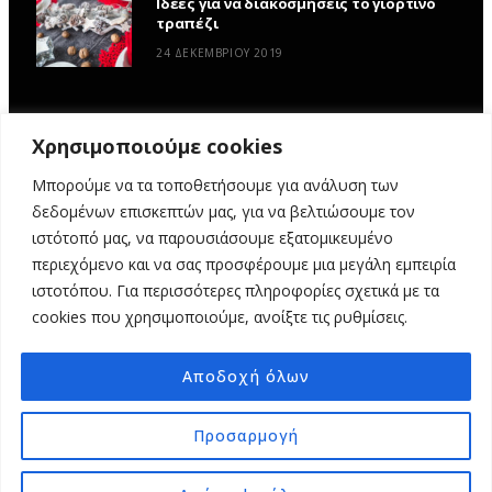
Ιδέες για να διακοσμήσεις το γιορτινό
τραπέζι
24 ΔΕΚΕΜΒΡΊΟΥ 2019
Χρησιμοποιούμε cookies
Μπορούμε να τα τοποθετήσουμε για ανάλυση των
δεδομένων επισκεπτών μας, για να βελτιώσουμε τον
ιστότοπό μας, να παρουσιάσουμε εξατομικευμένο
περιεχόμενο και να σας προσφέρουμε μια μεγάλη εμπειρία
ιστοτόπου. Για περισσότερες πληροφορίες σχετικά με τα
ΑΡΧΙΚΉ
ΥΦΑΣΜΆΤΙΝΕΣ ΙΣΤΟΡΊΕΣ
DIY
ΕΡΓΑΣΤΉΡΙΑ
cookies που χρησιμοποιούμε, ανοίξτε τις ρυθμίσεις.
ΣΧΕΤΙΚΆ ΜΕ ΕΜΆΣ
ΕΠΙΚΟΙΝΩΝΊΑ
Αποδοχή όλων
© 2025 MY FABRIC OF LIFE. ALL RIGHTS RESERVED. DESIGN
MINDTHEAD
Προσαρμογή