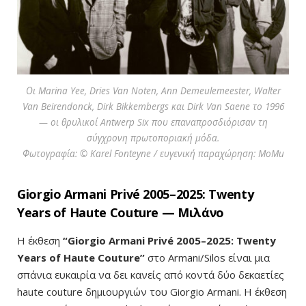
Οι Marina Yee, Dries Van Noten, Ann Demeulemeester, Walter
Van Beirendonck, Dirk Bikkembergs και Dirk Van Saene το 1996
— οι θρυλικοί Antwerp Six που επαναπροσδιόρισαν τη
σύγχρονη πρωτοποριακή μόδα.
Φωτογραφία: © Karel Fonteyne / ευγενική παραχώρηση: MoMu
Giorgio Armani Privé 2005–2025: Twenty
Years of Haute Couture — Μιλάνο
Η έκθεση
“Giorgio Armani Privé 2005–2025: Twenty
Years of Haute Couture”
στο
Armani/Silos
είναι μια
σπάνια ευκαιρία να δει κανείς από κοντά δύο δεκαετίες
haute couture δημιουργιών του
Giorgio Armani
. Η έκθεση