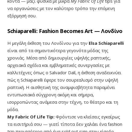
κοντά — μαζί φυσικά με μικρά
My Fabric Of Life
tips για
να οργανώσεις με τον καλύτερο τρόπο την επόμενη
εξόρμησή σου.
Schiaparelli: Fashion Becomes Art — Λονδίνο
Η μεγάλη έκθεση του Λονδίνου για την
Elsa Schiaparelli
είναι από τα σημαντικότερα γεγονότα μόδας της
χρονιάς. Μέσα από δημιουργίες υψηλής ραπτικής,
αρχειακά σχέδια και εμβληματικές συνεργασίες με
καλλιτέχνες όπως ο Salvador Dalí, η έκθεση αναδεικνύει
πώς η Schiaparelli έφερε τον σουρεαλισμό στην υψηλή
ραπτική. Η αισθητική της αναμφισβήτητα παραμένει
εντυπωσιακά σύγχρονη ακόμη και σήμερα,
ισορροπώντας ανάμεσα στην τέχνη, το θέατρο και τη
μόδα.
My Fabric Of Life Tip:
Φρόντισε να κλείσεις εγκαίρως
τα εισιτήριά σου — γιατί τίποτα δεν χαλάει ένα fashion
trip περισσότερο από ένα sold out sign στην είσοδο.