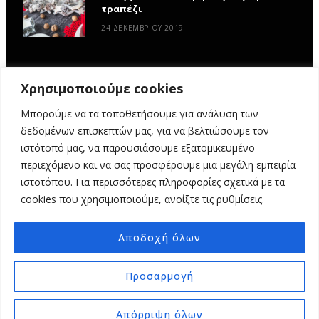
τραπέζι
24 ΔΕΚΕΜΒΡΊΟΥ 2019
Χρησιμοποιούμε cookies
Μπορούμε να τα τοποθετήσουμε για ανάλυση των
δεδομένων επισκεπτών μας, για να βελτιώσουμε τον
ιστότοπό μας, να παρουσιάσουμε εξατομικευμένο
περιεχόμενο και να σας προσφέρουμε μια μεγάλη εμπειρία
ιστοτόπου. Για περισσότερες πληροφορίες σχετικά με τα
ΑΡΧΙΚΉ
ΥΦΑΣΜΆΤΙΝΕΣ ΙΣΤΟΡΊΕΣ
DIY
ΕΡΓΑΣΤΉΡΙΑ
cookies που χρησιμοποιούμε, ανοίξτε τις ρυθμίσεις.
ΣΧΕΤΙΚΆ ΜΕ ΕΜΆΣ
ΕΠΙΚΟΙΝΩΝΊΑ
Αποδοχή όλων
© 2025 MY FABRIC OF LIFE. ALL RIGHTS RESERVED. DESIGN
MINDTHEAD
Προσαρμογή
TOP
Απόρριψη όλων