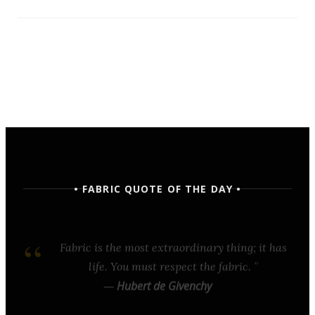
• FABRIC QUOTE OF THE DAY •
Fabric is the most extraordinary thing; it has
life. You must respect the fabric.
—
Hubert de Givenchy