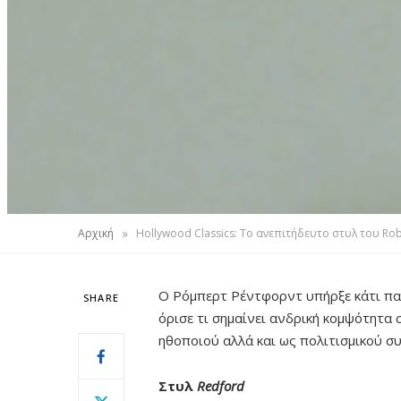
»
Αρχική
Hollywood Classics: Το ανεπιτήδευτο στυλ του Ro
Ο Ρόμπερτ Ρέντφορντ υπήρξε κάτι πα
SHARE
όρισε τι σημαίνει ανδρική κομψότητα 
ηθοποιού αλλά και ως πολιτισμικού σ
Στυλ
Redford