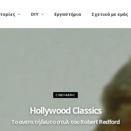
τορίες
DIY
Εργαστήρια
Σχετικά με εμάς
CINEFABRIC
Hollywood Classics
Το ανεπιτήδευτο στυλ του Robert Redford