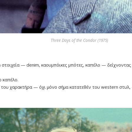
Three Days of the Condor (1975)
στοιχεία — denim, καουμπόικες μπότες, καπέλο — δείχνοντας π
 καπέλο.
του χαρακτήρα — όχι μόνο σήμα κατατεθέν του western στυλ, 