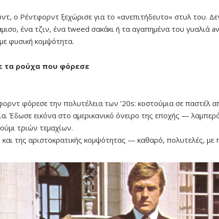
ντ, ο Ρέντφορντ ξεχώρισε για το «ανεπιτήδευτο» στυλ του. Δε
ισο, ένα τζιν, ένα tweed σακάκι ή τα αγαπημένα του γυαλιά a
με φυσική κομψότητα.
με τα ρούχα που φόρεσε
φορντ φόρεσε την πολυτέλεια των ’20s: κοστούμια σε παστέλ α
α. Έδωσε εικόνα στο αμερικανικό όνειρο της εποχής — λαμπερό
ούμι τριών τεμαχίων.
 και της αριστοκρατικής κομψότητας — καθαρό, πολυτελές, με 