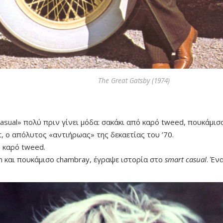
The Great Gatsby (1974)
asual» πολύ πριν γίνει μόδα: σακάκι από καρό tweed, πουκάμισ
art, ο απόλυτος «αντιήρωας» της δεκαετίας του ’70.
 καρό tweed.
m και πουκάμισο chambray, έγραψε ιστορία στο
smart casual
. Έν