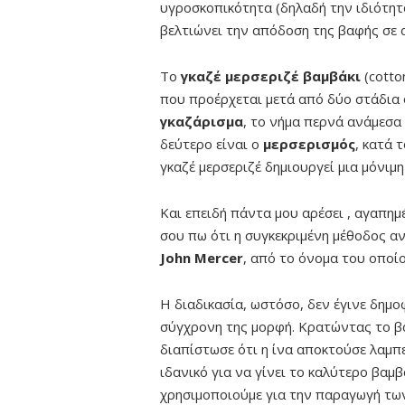
υγροσκοπικότητα (δηλαδή την ιδιότητ
βελτιώνει την απόδοση της βαφής σε 
Το
γκαζέ μερσεριζέ βαμβάκι
(cotto
που προέρχεται μετά από δύο στάδια 
γκαζάρισμα
, το νήμα περνά ανάμεσα 
δεύτερο είναι ο
μερσερισμός
, κατά 
γκαζέ μερσεριζέ δημιουργεί μια μόνιμ
Και επειδή πάντα μου αρέσει , αγαπημέν
σου πω ότι η συγκεκριμένη μέθοδος 
John Mercer
, από το όνομα του οποίο
Η διαδικασία, ωστόσο, δεν έγινε δημοφ
σύγχρονη της μορφή. Κρατώντας το β
διαπίστωσε ότι η ίνα αποκτούσε λαμπε
ιδανικό για να γίνει το καλύτερο βαμ
χρησιμοποιούμε για την παραγωγή τω