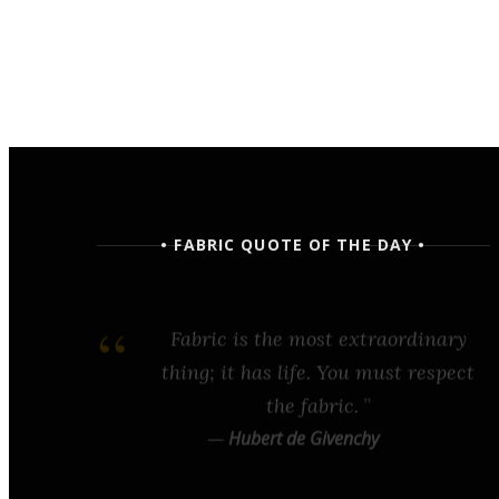
• FABRIC QUOTE OF THE DAY •
Fashion is architecture: it is a
matter of proportions, lines, and
fabric.
—
Coco Chanel