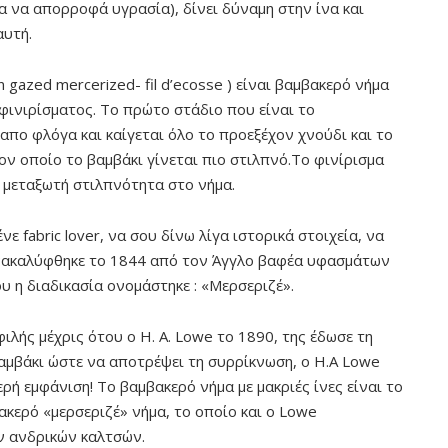
α να απορροφά υγρασία), δίνει δύναμη στην ίνα και
αυτή.
n gazed mercerized- fil d’ecosse ) είναι βαμβακερό νήμα
φινιρίσματος. Το πρώτο στάδιο που είναι το
απο φλόγα και καίγεται όλο το προεξέχον χνούδι και το
τον οποίο το βαμβάκι γίνεται πιο στιλπνό.Το φινίρισμα
η μεταξωτή στιλπνότητα στο νήμα.
ε fabric lover, να σου δίνω λίγα ιστορικά στοιχεία, να
ανακαλύφθηκε το 1844 από τον Άγγλο βαφέα υφασμάτων
υ η διαδικασία ονομάστηκε : «Μερσεριζέ».
ιλής μέχρις ότου ο H. A. Lowe το 1890, της έδωσε τη
αμβάκι ώστε να αποτρέψει τη συρρίκνωση, ο Η.Α Lowe
ρή εμφάνιση! Το βαμβακερό νήμα με μακριές ίνες είναι το
βακερό «μερσεριζέ» νήμα, το οποίο και ο Lowe
ν ανδρικών καλτσών.