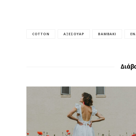
COTTON
ΑΞΕΣΟΥΆΡ
ΒΑΜΒΆΚΙ
ΈΝ
Διάβ