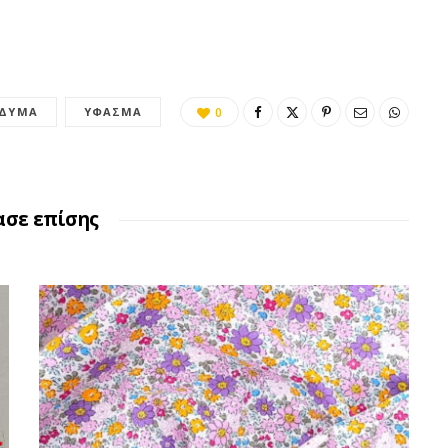
ΔΥΜΑ
ΎΦΑΣΜΑ
0
ασε επίσης