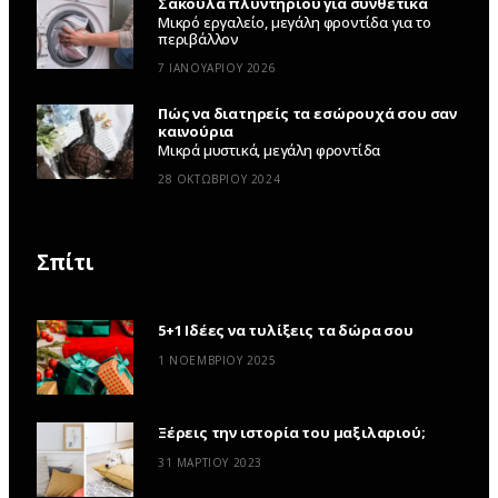
Σακούλα πλυντηρίου για συνθετικά
Μικρό εργαλείο, μεγάλη φροντίδα για το
περιβάλλον
7 ΙΑΝΟΥΑΡΊΟΥ 2026
Πώς να διατηρείς τα εσώρουχά σου σαν
καινούρια
Μικρά μυστικά, μεγάλη φροντίδα
28 ΟΚΤΩΒΡΊΟΥ 2024
Σπίτι
5+1 Ιδέες να τυλίξεις τα δώρα σου
1 ΝΟΕΜΒΡΊΟΥ 2025
Ξέρεις την ιστορία του μαξιλαριού;
31 ΜΑΡΤΊΟΥ 2023