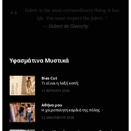
Fabric is the most extraordinary thing; it has
life. You must respect the fabric.
—
Hubert de Givenchy
Υφασμάτινα Μυστικά
Bias Cut
Τι είναι η λοξή κοπή;
21 ΑΠΡΙΛΊΟΥ 2026
Αθήνα μου
Η χειροποίητη καρδιά της πόλης
22 ΙΑΝΟΥΑΡΊΟΥ 2026