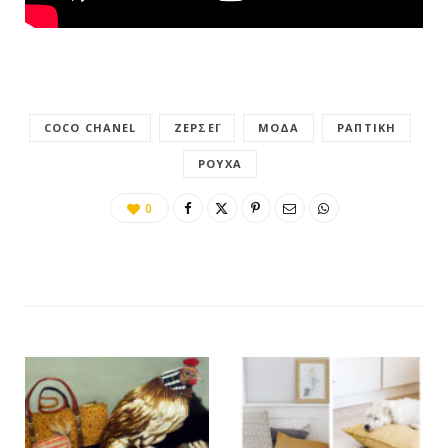
COCO CHANEL
ΖΈΡΣΕΪ
ΜΌΔΑ
ΡΑΠΤΙΚΉ
ΡΟΎΧΑ
0