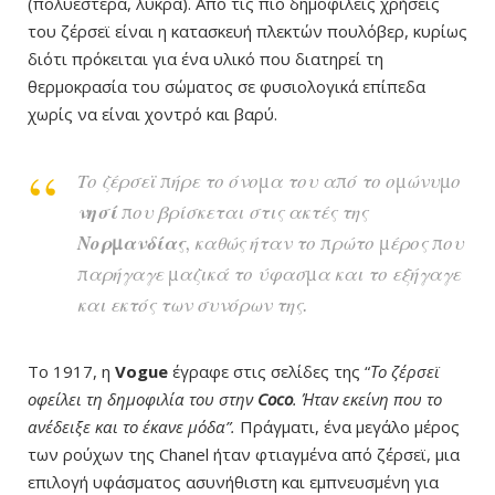
(πολυεστέρα, λύκρα). Από τις πιο δημοφιλείς χρήσεις
του ζέρσεϊ είναι η κατασκευή πλεκτών πουλόβερ, κυρίως
διότι πρόκειται για ένα υλικό που διατηρεί τη
θερμοκρασία του σώματος σε φυσιολογικά επίπεδα
χωρίς να είναι χοντρό και βαρύ.
Το ζέρσεϊ πήρε το όνομα του από το ομώνυμο
νησί
που βρίσκεται στις ακτές της
Νορμανδίας
, καθώς ήταν το πρώτο μέρος που
παρήγαγε μαζικά το ύφασμα και το εξήγαγε
και εκτός των συνόρων της.
Το 1917, η
Vogue
έγραφε στις σελίδες της “
Το ζέρσεϊ
οφείλει τη δημοφιλία του στην
Coco
. Ήταν εκείνη που το
ανέδειξε και το έκανε μόδα”.
Πράγματι, ένα μεγάλο μέρος
των ρούχων της Chanel ήταν φτιαγμένα από ζέρσεϊ, μια
επιλογή υφάσματος ασυνήθιστη και εμπνευσμένη για