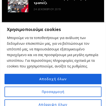
τραπέζι
24 ΔΕΚΕΜΒΡΊΟΥ 2019
Χρησιμοποιούμε cookies
Μπορούμε να τα τοποθετήσουμε για ανάλυση των
δεδομένων επισκεπτών μας, για να βελτιώσουμε τον
ιστότοπό μας, να παρουσιάσουμε εξατομικευμένο
περιεχόμενο και να σας προσφέρουμε μια μεγάλη εμπειρία
ιστοτόπου. Για περισσότερες πληροφορίες σχετικά με τα
ΑΡΧΙΚΉ
ΥΦΑΣΜΆΤΙΝΕΣ ΙΣΤΟΡΊΕΣ
DIY
ΕΡΓΑΣΤΉΡΙΑ
cookies που χρησιμοποιούμε, ανοίξτε τις ρυθμίσεις.
ΣΧΕΤΙΚΆ ΜΕ ΕΜΆΣ
ΕΠΙΚΟΙΝΩΝΊΑ
Αποδοχή όλων
© 2025 MY FABRIC OF LIFE. ALL RIGHTS RESERVED. DESIGN
MINDTHEAD
Προσαρμογή
TOP
Απόρριψη όλων