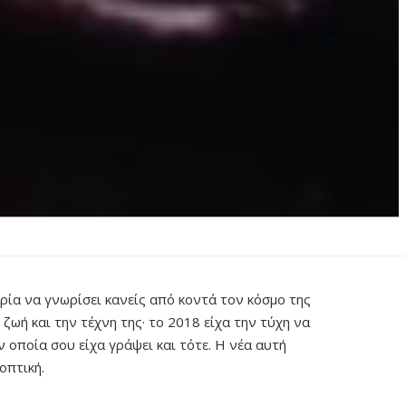
ρία να γνωρίσει κανείς από κοντά τον κόσμο της
ζωή και την τέχνη της· το 2018 είχα την τύχη να
ην οποία σου είχα γράψει και τότε. Η νέα αυτή
οπτική.