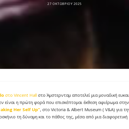
27 ΟΚΤΩΒΡΊΟΥ 2025
lo
στο Vincent Hall
στο Άμστερνταμ αποτελεί μια μοναδική ευκαι
εν είναι η πρώτη φορά που επισκέπτομαι έκθεση αφιέρωμα στην 
Making Her Self Up”
, στo Victoria & Albert Museum ( V&A) για τ
σκήνιο τη δύναμη και το πάθος της, μέσα από μια διαφορετική 