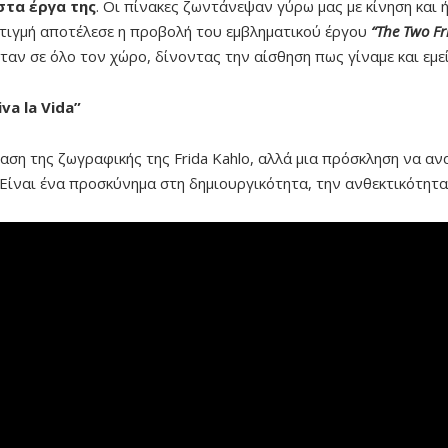
στα έργα της
. Οι πίνακες ζωντάνεψαν γύρω μας με κίνηση και
 στιγμή αποτέλεσε η προβολή του εμβληματικού έργου
“The Two Fr
ταν σε όλο τον χώρο, δίνοντας την αίσθηση πως γίναμε και εμεί
va la Vida”
αση της ζωγραφικής της Frida Kahlo, αλλά μια πρόσκληση να αν
ίναι ένα προσκύνημα στη δημιουργικότητα, την ανθεκτικότητα 