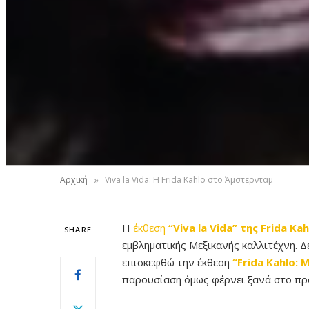
»
Αρχική
Viva la Vida: Η Frida Kahlo στο Άμστερνταμ
Η
έκθεση
“Viva la Vida” της Frida Kah
SHARE
εμβληματικής Μεξικανής καλλιτέχνη. Δ
επισκεφθώ την έκθεση
“Frida Kahlo: 
παρουσίαση όμως φέρνει ξανά στο προ