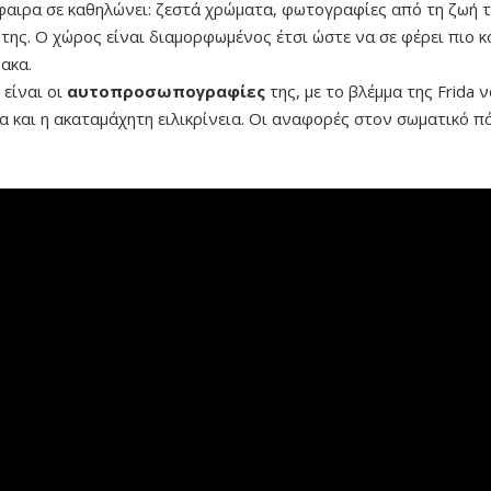
φαιρα σε καθηλώνει: ζεστά χρώματα, φωτογραφίες από τη ζωή τ
της. Ο χώρος είναι διαμορφωμένος έτσι ώστε να σε φέρει πιο κ
ακα.
 είναι οι
αυτοπροσωπογραφίες
της, με το βλέμμα της Frida 
 και η ακαταμάχητη ειλικρίνεια. Οι αναφορές στον σωματικό π