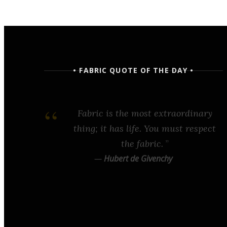
• FABRIC QUOTE OF THE DAY •
Fabric is the most extraordinary
thing; it has life. You must respect
the fabric.
—
Hubert de Givenchy