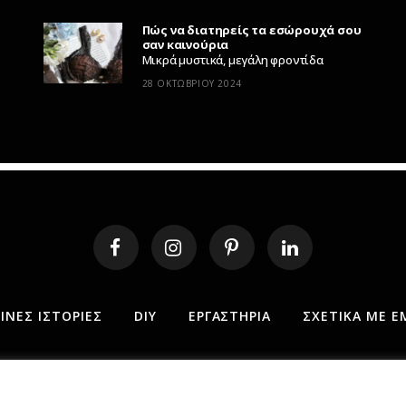
Πώς να διατηρείς τα εσώρουχά σου
σαν καινούρια
Μικρά μυστικά, μεγάλη φροντίδα
28 ΟΚΤΩΒΡΊΟΥ 2024
ΝΕΣ ΙΣΤΟΡΊΕΣ
DIY
ΕΡΓΑΣΤΉΡΙΑ
ΣΧΕΤΙΚΆ ΜΕ Ε
 2025 MY FABRIC OF LIFE. ALL RIGHTS RESERVED. DESIGN MINDTHE