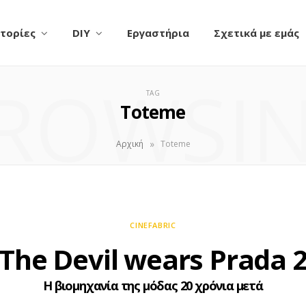
τορίες
DIY
Εργαστήρια
Σχετικά με εμάς
ROWSI
TAG
Toteme
»
Αρχική
Toteme
CINEFABRIC
The Devil wears Prada 
Η βιομηχανία της μόδας 20 χρόνια μετά