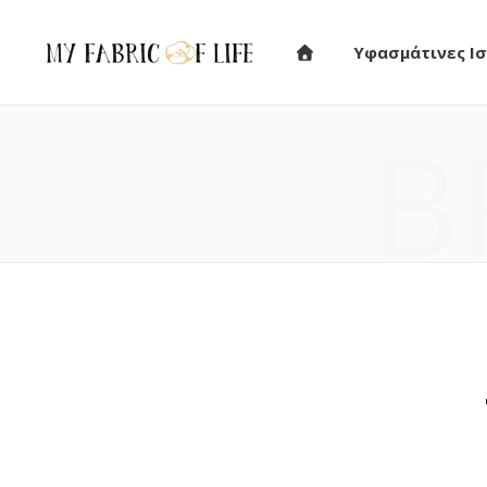
Υφασμάτινες Ισ
B