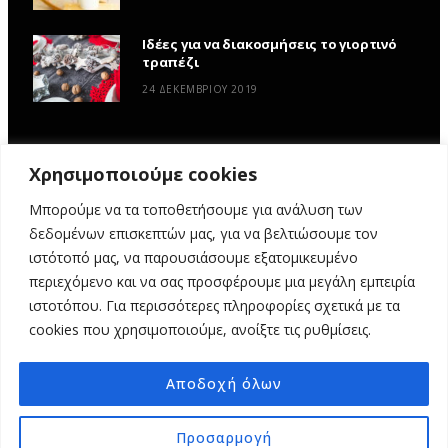
Ιδέες για να διακοσμήσεις το γιορτινό
τραπέζι
24 ΔΕΚΕΜΒΡΊΟΥ 2019
Χρησιμοποιούμε cookies
Μπορούμε να τα τοποθετήσουμε για ανάλυση των
δεδομένων επισκεπτών μας, για να βελτιώσουμε τον
ιστότοπό μας, να παρουσιάσουμε εξατομικευμένο
περιεχόμενο και να σας προσφέρουμε μια μεγάλη εμπειρία
ιστοτόπου. Για περισσότερες πληροφορίες σχετικά με τα
ΑΡΧΙΚΉ
ΥΦΑΣΜΆΤΙΝΕΣ ΙΣΤΟΡΊΕΣ
DIY
ΕΡΓΑΣΤΉΡΙΑ
cookies που χρησιμοποιούμε, ανοίξτε τις ρυθμίσεις.
ΣΧΕΤΙΚΆ ΜΕ ΕΜΆΣ
ΕΠΙΚΟΙΝΩΝΊΑ
Αποδοχή όλων
© 2025 MY FABRIC OF LIFE. ALL RIGHTS RESERVED. DESIGN
MINDTHEAD
Προσαρμογή