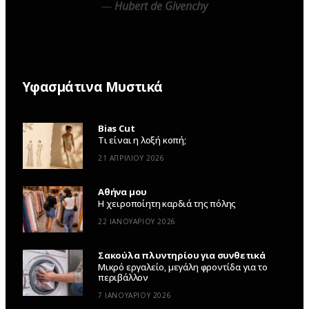
—
Hubert de Givenchy
Υφασμάτινα Μυστικά
Bias Cut
Τι είναι η λοξή κοπή;
21 ΑΠΡΙΛΊΟΥ 2026
Αθήνα μου
Η χειροποίητη καρδιά της πόλης
22 ΙΑΝΟΥΑΡΊΟΥ 2026
Σακούλα πλυντηρίου για συνθετικά
Μικρό εργαλείο, μεγάλη φροντίδα για το
περιβάλλον
7 ΙΑΝΟΥΑΡΊΟΥ 2026