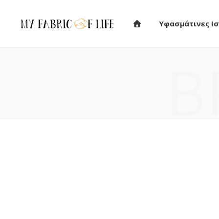
Υφασμάτινες Ισ
B