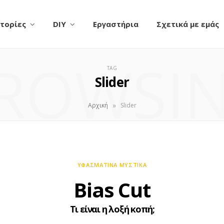
τορίες
DIY
Εργαστήρια
Σχετικά με εμάς
ROWSI
TAG
Slider
»
Αρχική
Slider
ΥΦΑΣΜΆΤΙΝΑ ΜΥΣΤΙΚΆ
Bias Cut
Τι είναι η λοξή κοπή;