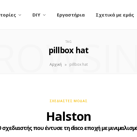
τορίες
DIY
Εργαστήρια
Σχετικά με εμάς
ROWSI
TAG
pillbox hat
»
Αρχική
pillbox hat
ΣΧΕΔΙΑΣΤΈΣ ΜΌΔΑΣ
Halston
 σχεδιαστής που έντυσε τη disco εποχή με μινιμαλισμ