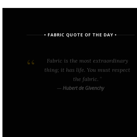
• FABRIC QUOTE OF THE DAY •
Fabric is the most extraordinary
thing; it has life. You must respect
the fabric.
—
Hubert de Givenchy