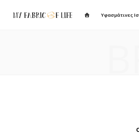
Υφασμάτινες Ισ
B
Ο