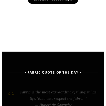
• FABRIC QUOTE OF THE DAY •
Fabric is the most extraordinary thing; it has
life. You must respect the fabric.
—
Hubert de Givenchy