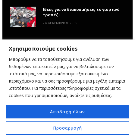
Ιδέες για να διακοσμήσεις το γιορτινό
τραπέζι
24 ΔΕΚΕΜΒΡΊΟΥ 2019
Χρησιμοποιούμε cookies
Μπορούμε να τα τοποθετήσουμε για ανάλυση των
δεδομένων επισκεπτών μας, για να βελτιώσουμε τον
ιστότοπό μας, να παρουσιάσουμε εξατομικευμένο
περιεχόμενο και να σας προσφέρουμε μια μεγάλη εμπειρία
ιστοτόπου. Για περισσότερες πληροφορίες σχετικά με τα
ΑΡΧΙΚΉ
ΥΦΑΣΜΆΤΙΝΕΣ ΙΣΤΟΡΊΕΣ
DIY
ΕΡΓΑΣΤΉΡΙΑ
cookies που χρησιμοποιούμε, ανοίξτε τις ρυθμίσεις.
ΣΧΕΤΙΚΆ ΜΕ ΕΜΆΣ
ΕΠΙΚΟΙΝΩΝΊΑ
Αποδοχή όλων
© 2025 MY FABRIC OF LIFE. ALL RIGHTS RESERVED. DESIGN
MINDTHEAD
Προσαρμογή