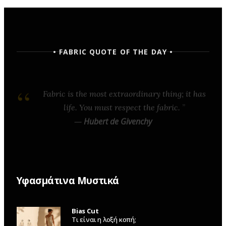
• FABRIC QUOTE OF THE DAY •
Fabric is the most extraordinary thing; it has
life. You must respect the fabric.
—
Hubert de Givenchy
Υφασμάτινα Μυστικά
Bias Cut
Τι είναι η λοξή κοπή;