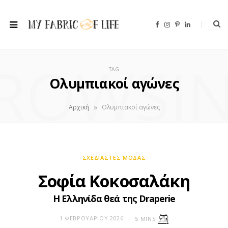
F
I
P
L
a
n
i
i
c
s
n
n
e
t
t
k
b
a
e
e
ROWSI
o
g
r
d
o
r
e
I
TAG
k
a
s
n
m
t
Ολυμπιακοί αγώνες
»
Αρχική
Ολυμπιακοί αγώνες
ΣΧΕΔΙΑΣΤΈΣ ΜΌΔΑΣ
Σοφία Κοκοσαλάκη
Η Ελληνίδα θεά της Draperie
1 ΦΕΒΡΟΥΑΡΊΟΥ 2026
5 MINS