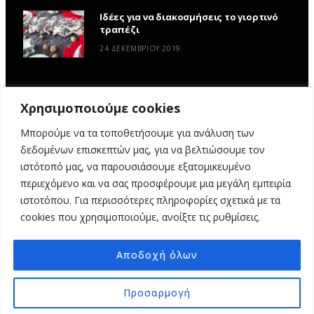
Ιδέες για να διακοσμήσεις το γιορτινό
τραπέζι
24 ΔΕΚΕΜΒΡΊΟΥ 2019
Χρησιμοποιούμε cookies
Μπορούμε να τα τοποθετήσουμε για ανάλυση των
δεδομένων επισκεπτών μας, για να βελτιώσουμε τον
ιστότοπό μας, να παρουσιάσουμε εξατομικευμένο
περιεχόμενο και να σας προσφέρουμε μια μεγάλη εμπειρία
ιστοτόπου. Για περισσότερες πληροφορίες σχετικά με τα
ΑΡΧΙΚΉ
ΥΦΑΣΜΆΤΙΝΕΣ ΙΣΤΟΡΊΕΣ
DIY
ΕΡΓΑΣΤΉΡΙΑ
cookies που χρησιμοποιούμε, ανοίξτε τις ρυθμίσεις.
ΣΧΕΤΙΚΆ ΜΕ ΕΜΆΣ
ΕΠΙΚΟΙΝΩΝΊΑ
Αποδοχή όλων
© 2025 MY FABRIC OF LIFE. ALL RIGHTS RESERVED. DESIGN
MINDTHEAD
Προσαρμογή