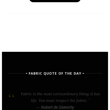
• FABRIC QUOTE OF THE DAY •
Fabric is the most extraordinary thing; it has
life. You must respect the fabric.
—
Hubert de Givenchy