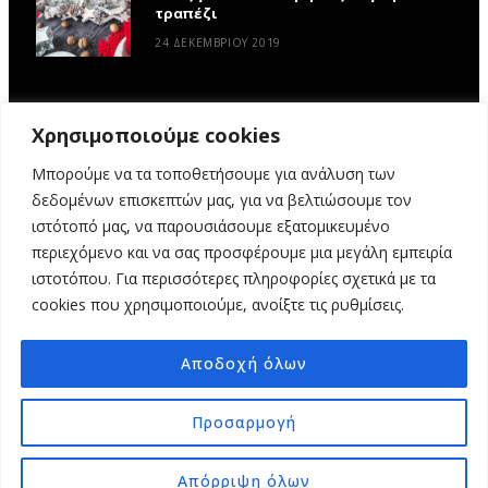
τραπέζι
24 ΔΕΚΕΜΒΡΊΟΥ 2019
Χρησιμοποιούμε cookies
Μπορούμε να τα τοποθετήσουμε για ανάλυση των
δεδομένων επισκεπτών μας, για να βελτιώσουμε τον
ιστότοπό μας, να παρουσιάσουμε εξατομικευμένο
περιεχόμενο και να σας προσφέρουμε μια μεγάλη εμπειρία
ιστοτόπου. Για περισσότερες πληροφορίες σχετικά με τα
ΑΡΧΙΚΉ
ΥΦΑΣΜΆΤΙΝΕΣ ΙΣΤΟΡΊΕΣ
DIY
ΕΡΓΑΣΤΉΡΙΑ
cookies που χρησιμοποιούμε, ανοίξτε τις ρυθμίσεις.
ΣΧΕΤΙΚΆ ΜΕ ΕΜΆΣ
ΕΠΙΚΟΙΝΩΝΊΑ
Αποδοχή όλων
© 2025 MY FABRIC OF LIFE. ALL RIGHTS RESERVED. DESIGN
MINDTHEAD
Προσαρμογή
TOP
Απόρριψη όλων