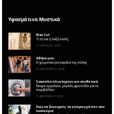
Υφασμάτινα Μυστικά
Bias Cut
Τι είναι η λοξή κοπή;
21 ΑΠΡΙΛΊΟΥ 2026
Αθήνα μου
Η χειροποίητη καρδιά της πόλης
22 ΙΑΝΟΥΑΡΊΟΥ 2026
Σακούλα πλυντηρίου για συνθετικά
Μικρό εργαλείο, μεγάλη φροντίδα για το
περιβάλλον
7 ΙΑΝΟΥΑΡΊΟΥ 2026
Πώς να διατηρείς τα εσώρουχά σου σαν
καινούρια