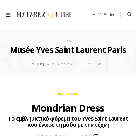
F
I
P
L
a
n
i
i
c
s
n
n
e
t
t
k
b
a
e
e
ROWSI
o
g
r
d
o
r
e
I
TAG
k
a
s
n
m
t
Musée Yves Saint Laurent Paris
»
Αρχική
Musée Yves Saint Laurent Paris
ΕΝΔΎΜΑΤΑ
Mondrian Dress
Το εμβληματικό φόρεμα του Yves Saint Laurent
που ένωσε τη μόδα με την τέχνη