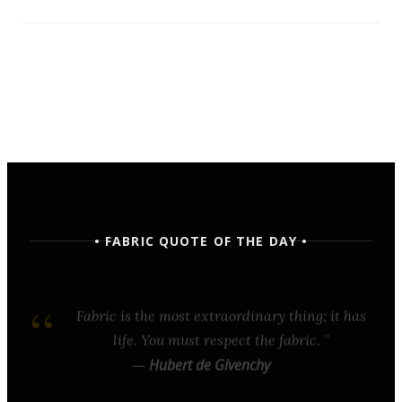
• FABRIC QUOTE OF THE DAY •
Fabric is the most extraordinary thing; it has
life. You must respect the fabric.
—
Hubert de Givenchy