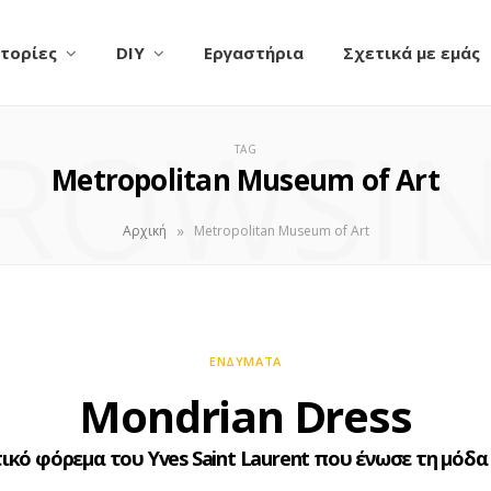
τορίες
DIY
Εργαστήρια
Σχετικά με εμάς
ROWSI
TAG
Metropolitan Museum of Art
»
Αρχική
Metropolitan Museum of Art
ΕΝΔΎΜΑΤΑ
Mondrian Dress
ικό φόρεμα του Yves Saint Laurent που ένωσε τη μόδα 