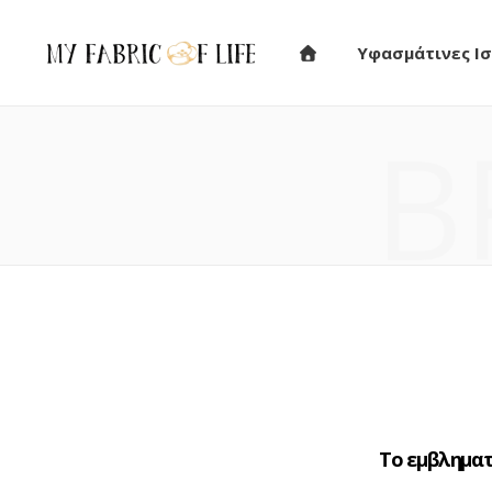
Υφασμάτινες Ισ
B
Το εμβληματ