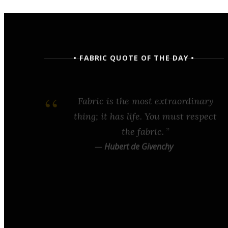
• FABRIC QUOTE OF THE DAY •
Fabric is the most extraordinary
thing; it has life. You must respect
the fabric.
—
Hubert de Givenchy