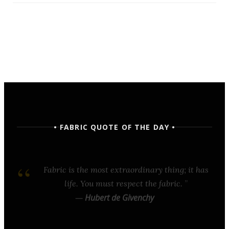
• FABRIC QUOTE OF THE DAY •
Fabric is the most extraordinary thing; it has
life. You must respect the fabric.
—
Hubert de Givenchy