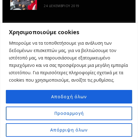
24 ΔΕΚΕΜΒΡΊΟΥ 2019
Χρησιμοποιούμε cookies
Μπορούμε να τα τοποθετήσουμε για ανάλυση των
δεδομένων επισκεπτών μας, για να βελτιώσουμε τον
ιστότοπό μας, να παρουσιάσουμε εξατομικευμένο
περιεχόμενο και να σας προσφέρουμε μια μεγάλη εμπειρία
ιστοτόπου. Για περισσότερες πληροφορίες σχετικά με τα
ΑΡΧΙΚΉ
ΥΦΑΣΜΆΤΙΝΕΣ ΙΣΤΟΡΊΕΣ
DIY
ΕΡΓΑΣΤΉΡΙΑ
cookies που χρησιμοποιούμε, ανοίξτε τις ρυθμίσεις.
ΣΧΕΤΙΚΆ ΜΕ ΕΜΆΣ
ΕΠΙΚΟΙΝΩΝΊΑ
Αποδοχή όλων
© 2025 MY FABRIC OF LIFE. ALL RIGHTS RESERVED. DESIGN
MINDTHEAD
Προσαρμογή
TOP
Απόρριψη όλων