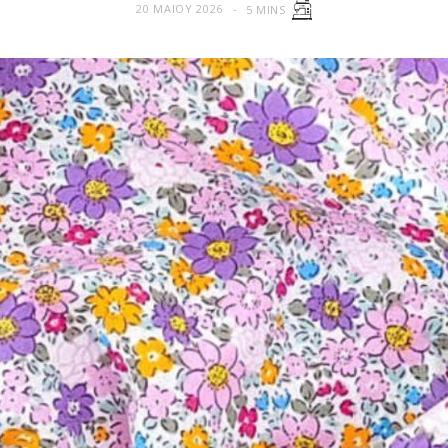
20 ΜΑΪ́ΟΥ 2026
5 MINS