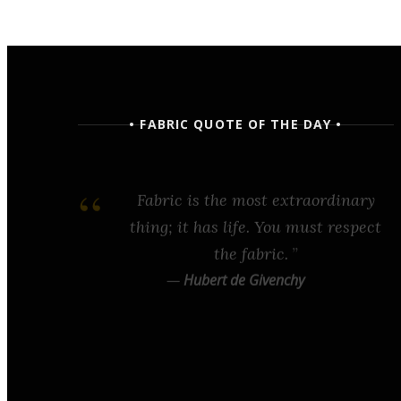
• FABRIC QUOTE OF THE DAY •
Fabric is the most extraordinary
thing; it has life. You must respect
the fabric.
—
Hubert de Givenchy