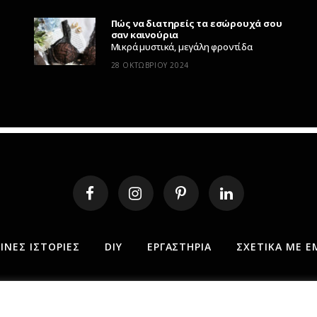
Πώς να διατηρείς τα εσώρουχά σου
σαν καινούρια
Μικρά μυστικά, μεγάλη φροντίδα
28 ΟΚΤΩΒΡΊΟΥ 2024
ΝΕΣ ΙΣΤΟΡΊΕΣ
DIY
ΕΡΓΑΣΤΉΡΙΑ
ΣΧΕΤΙΚΆ ΜΕ Ε
 2025 MY FABRIC OF LIFE. ALL RIGHTS RESERVED. DESIGN MINDTHE