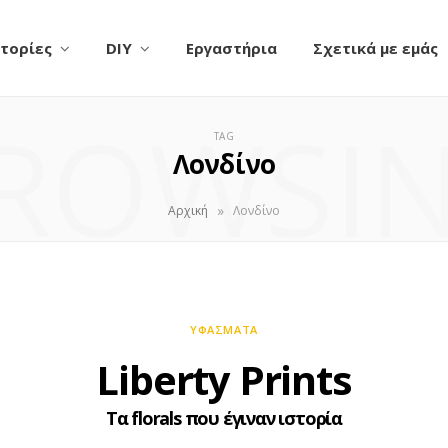
τορίες
DIY
Εργαστήρια
Σχετικά με εμάς
ROWSI
TAG
Λονδίνο
»
Αρχική
Λονδίνο
ΥΦΆΣΜΑΤΑ
Liberty Prints
Τα florals που έγιναν ιστορία