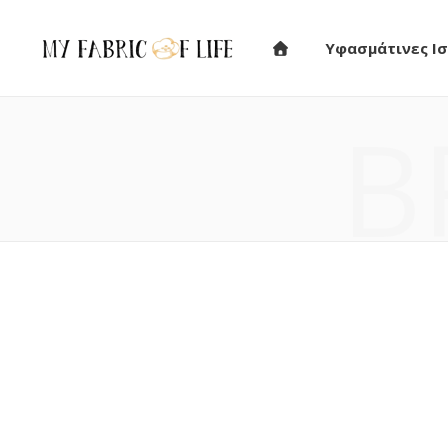
Υφασμάτινες Ισ
B