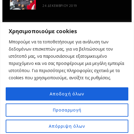
24 ΔΕΚΕΜΒΡΊΟΥ 2019
Χρησιμοποιούμε cookies
Μπορούμε να τα τοποθετήσουμε για ανάλυση των
δεδομένων επισκεπτών μας, για να βελτιώσουμε τον
ιστότοπό μας, να παρουσιάσουμε εξατομικευμένο
περιεχόμενο και να σας προσφέρουμε μια μεγάλη εμπειρία
ιστοτόπου. Για περισσότερες πληροφορίες σχετικά με τα
ΑΡΧΙΚΉ
ΥΦΑΣΜΆΤΙΝΕΣ ΙΣΤΟΡΊΕΣ
DIY
ΕΡΓΑΣΤΉΡΙΑ
cookies που χρησιμοποιούμε, ανοίξτε τις ρυθμίσεις.
ΣΧΕΤΙΚΆ ΜΕ ΕΜΆΣ
ΕΠΙΚΟΙΝΩΝΊΑ
Αποδοχή όλων
© 2025 MY FABRIC OF LIFE. ALL RIGHTS RESERVED. DESIGN
MINDTHEAD
Προσαρμογή
TOP
Απόρριψη όλων