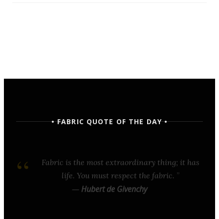
• FABRIC QUOTE OF THE DAY •
Fabric is the most extraordinary thing; it has
life. You must respect the fabric.
—
Hubert de Givenchy