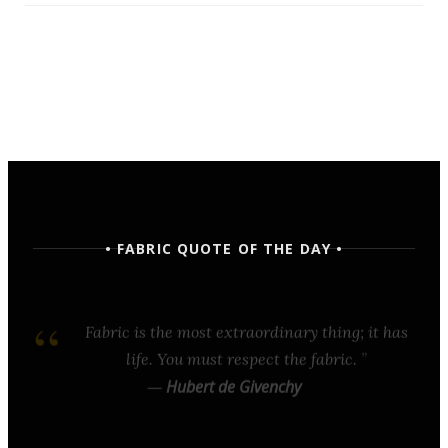
• FABRIC QUOTE OF THE DAY •
Fabric is the most extraordinary thing; it has
life. You must respect the fabric.
—
Hubert de Givenchy