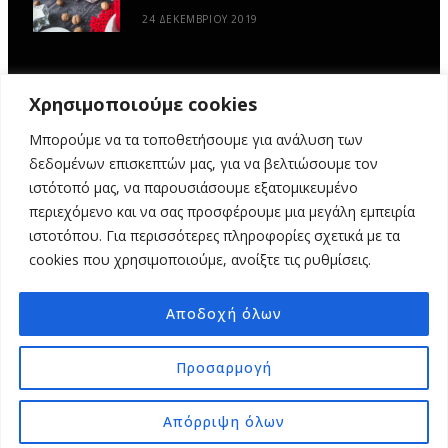
24 ΔΕΚΕΜΒΡΊΟΥ 2019
Χρησιμοποιούμε cookies
Μπορούμε να τα τοποθετήσουμε για ανάλυση των
δεδομένων επισκεπτών μας, για να βελτιώσουμε τον
ιστότοπό μας, να παρουσιάσουμε εξατομικευμένο
περιεχόμενο και να σας προσφέρουμε μια μεγάλη εμπειρία
ιστοτόπου. Για περισσότερες πληροφορίες σχετικά με τα
ΑΡΧΙΚΉ
ΥΦΑΣΜΆΤΙΝΕΣ ΙΣΤΟΡΊΕΣ
DIY
ΕΡΓΑΣΤΉΡΙΑ
cookies που χρησιμοποιούμε, ανοίξτε τις ρυθμίσεις.
ΣΧΕΤΙΚΆ ΜΕ ΕΜΆΣ
ΕΠΙΚΟΙΝΩΝΊΑ
Αποδοχή όλων
© 2025 MY FABRIC OF LIFE. ALL RIGHTS RESERVED. DESIGN
MINDTHEAD
Προσαρμογή
TOP
Απόρριψη όλων