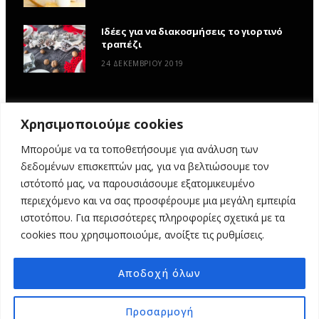
Ιδέες για να διακοσμήσεις το γιορτινό
τραπέζι
24 ΔΕΚΕΜΒΡΊΟΥ 2019
Χρησιμοποιούμε cookies
Μπορούμε να τα τοποθετήσουμε για ανάλυση των
δεδομένων επισκεπτών μας, για να βελτιώσουμε τον
ιστότοπό μας, να παρουσιάσουμε εξατομικευμένο
περιεχόμενο και να σας προσφέρουμε μια μεγάλη εμπειρία
ιστοτόπου. Για περισσότερες πληροφορίες σχετικά με τα
ΑΡΧΙΚΉ
ΥΦΑΣΜΆΤΙΝΕΣ ΙΣΤΟΡΊΕΣ
DIY
ΕΡΓΑΣΤΉΡΙΑ
cookies που χρησιμοποιούμε, ανοίξτε τις ρυθμίσεις.
ΣΧΕΤΙΚΆ ΜΕ ΕΜΆΣ
ΕΠΙΚΟΙΝΩΝΊΑ
Αποδοχή όλων
© 2025 MY FABRIC OF LIFE. ALL RIGHTS RESERVED. DESIGN
MINDTHEAD
Προσαρμογή