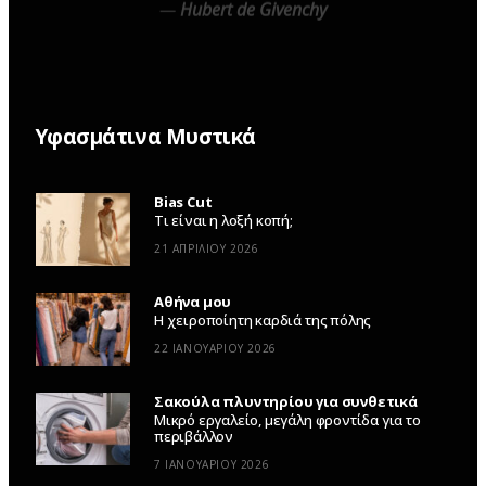
—
Hubert de Givenchy
Υφασμάτινα Μυστικά
Bias Cut
Τι είναι η λοξή κοπή;
21 ΑΠΡΙΛΊΟΥ 2026
Αθήνα μου
Η χειροποίητη καρδιά της πόλης
22 ΙΑΝΟΥΑΡΊΟΥ 2026
Σακούλα πλυντηρίου για συνθετικά
Μικρό εργαλείο, μεγάλη φροντίδα για το
περιβάλλον
7 ΙΑΝΟΥΑΡΊΟΥ 2026