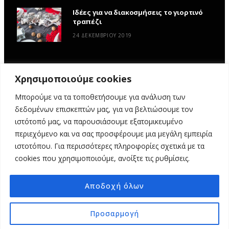
Ιδέες για να διακοσμήσεις το γιορτινό
τραπέζι
24 ΔΕΚΕΜΒΡΊΟΥ 2019
Χρησιμοποιούμε cookies
Μπορούμε να τα τοποθετήσουμε για ανάλυση των
δεδομένων επισκεπτών μας, για να βελτιώσουμε τον
ιστότοπό μας, να παρουσιάσουμε εξατομικευμένο
περιεχόμενο και να σας προσφέρουμε μια μεγάλη εμπειρία
ιστοτόπου. Για περισσότερες πληροφορίες σχετικά με τα
ΑΡΧΙΚΉ
ΥΦΑΣΜΆΤΙΝΕΣ ΙΣΤΟΡΊΕΣ
DIY
ΕΡΓΑΣΤΉΡΙΑ
cookies που χρησιμοποιούμε, ανοίξτε τις ρυθμίσεις.
ΣΧΕΤΙΚΆ ΜΕ ΕΜΆΣ
ΕΠΙΚΟΙΝΩΝΊΑ
Αποδοχή όλων
© 2025 MY FABRIC OF LIFE. ALL RIGHTS RESERVED. DESIGN
MINDTHEAD
Προσαρμογή