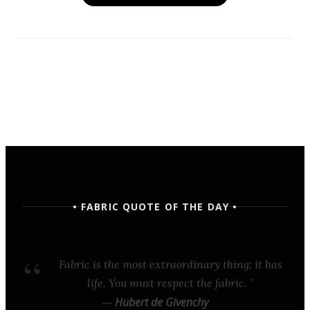
• FABRIC QUOTE OF THE DAY •
Fabric is the most extraordinary thing; it has
life. You must respect the fabric.
—
Hubert de Givenchy