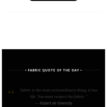
• FABRIC QUOTE OF THE DAY •
Fabric is the most extraordinary thing; it has
life. You must respect the fabric.
—
Hubert de Givenchy