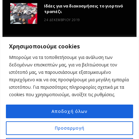
Ιδέες για να διακοσμήσεις το γιορτινό
τραπέζι
24 ΔΕΚΕΜΒΡΊΟΥ 2019
Χρησιμοποιούμε cookies
Μπορούμε να τα τοποθετήσουμε για ανάλυση των
δεδομένων επισκεπτών μας, για να βελτιώσουμε τον
ιστότοπό μας, να παρουσιάσουμε εξατομικευμένο
περιεχόμενο και να σας προσφέρουμε μια μεγάλη εμπειρία
ιστοτόπου. Για περισσότερες πληροφορίες σχετικά με τα
ΑΡΧΙΚΉ
ΥΦΑΣΜΆΤΙΝΕΣ ΙΣΤΟΡΊΕΣ
DIY
ΕΡΓΑΣΤΉΡΙΑ
cookies που χρησιμοποιούμε, ανοίξτε τις ρυθμίσεις.
ΣΧΕΤΙΚΆ ΜΕ ΕΜΆΣ
ΕΠΙΚΟΙΝΩΝΊΑ
Αποδοχή όλων
© 2025 MY FABRIC OF LIFE. ALL RIGHTS RESERVED. DESIGN
MINDTHEAD
Προσαρμογή