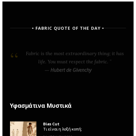
• FABRIC QUOTE OF THE DAY •
Fabric is the most extraordinary thing; it has
life. You must respect the fabric.
—
Hubert de Givenchy
Υφασμάτινα Μυστικά
Bias Cut
Τι είναι η λοξή κοπή;