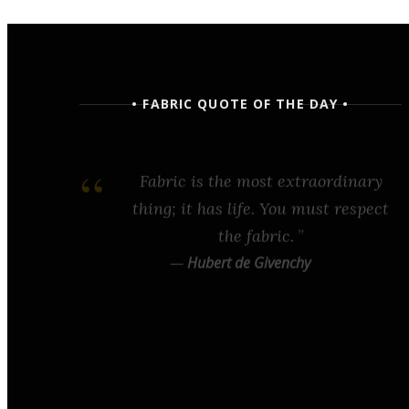
• FABRIC QUOTE OF THE DAY •
Fabric is the most extraordinary
thing; it has life. You must respect
the fabric.
—
Hubert de Givenchy