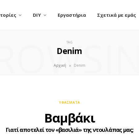
τορίες
DIY
Εργαστήρια
Σχετικά με εμάς
ROWSI
TAG
Denim
»
Αρχική
Denim
ΥΦΆΣΜΑΤΑ
Βαμβάκι
Γιατί αποτελεί τον «βασιλιά» της ντουλάπας μας;