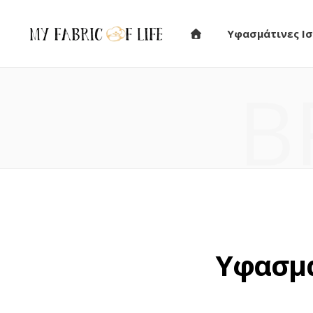
Υφασμάτινες Ισ
B
Υφασμά