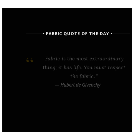
• FABRIC QUOTE OF THE DAY •
Fabric is the most extraordinary
thing; it has life. You must respect
the fabric.
—
Hubert de Givenchy