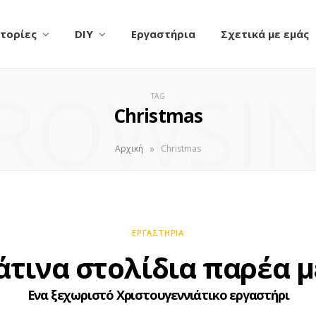
τορίες
DIY
Εργαστήρια
Σχετικά με εμάς
ROWSI
TAG
Christmas
»
Αρχική
Christmas
ΕΡΓΑΣΤΉΡΙΑ
τινα στολίδια παρέα μ
Ενα ξεχωριστό Χριστουγεννιάτικο εργαστήρι