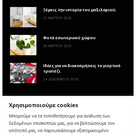
Ξέρεις την ιστορία του μαξιλαριού;
31 ΜΑΡΤΊΟΥ 2023
Φυτά εσωτερικού χώρου
28 ΜΑΡΤΊΟΥ 2022
Ιδέες για να διακοσμήσεις το γιορτινό
τραπέζι
24 ΔΕΚΕΜΒΡΊΟΥ 2019
Χρησιμοποιούμε cookies
Μπορούμε να τα τοποθετήσουμε για ανάλυση των
δεδομένων επισκεπτών μας, για να βελτιώσουμε τον
ιστότοπό μας, να παρουσιάσουμε εξατομικευμένο