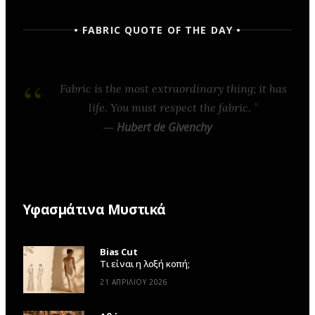
• FABRIC QUOTE OF THE DAY •
Fabric is the most extraordinary thing; it has
life. You must respect the fabric.
—
Hubert de Givenchy
Υφασμάτινα Μυστικά
Bias Cut
Τι είναι η λοξή κοπή;
21 ΑΠΡΙΛΊΟΥ 2026