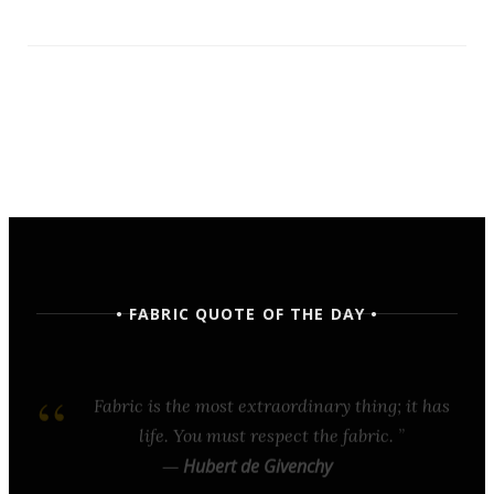
• FABRIC QUOTE OF THE DAY •
Fabric is the most extraordinary thing; it has
life. You must respect the fabric.
—
Hubert de Givenchy