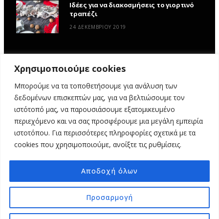
Ιδέες για να διακοσμήσεις το γιορτινό
τραπέζι
24 ΔΕΚΕΜΒΡΊΟΥ 2019
Χρησιμοποιούμε cookies
Μπορούμε να τα τοποθετήσουμε για ανάλυση των
δεδομένων επισκεπτών μας, για να βελτιώσουμε τον
ιστότοπό μας, να παρουσιάσουμε εξατομικευμένο
περιεχόμενο και να σας προσφέρουμε μια μεγάλη εμπειρία
ιστοτόπου. Για περισσότερες πληροφορίες σχετικά με τα
ΑΡΧΙΚΉ
ΥΦΑΣΜΆΤΙΝΕΣ ΙΣΤΟΡΊΕΣ
DIY
ΕΡΓΑΣΤΉΡΙΑ
cookies που χρησιμοποιούμε, ανοίξτε τις ρυθμίσεις.
ΣΧΕΤΙΚΆ ΜΕ ΕΜΆΣ
ΕΠΙΚΟΙΝΩΝΊΑ
Αποδοχή όλων
© 2025 MY FABRIC OF LIFE. ALL RIGHTS RESERVED. DESIGN
MINDTHEAD
Προσαρμογή