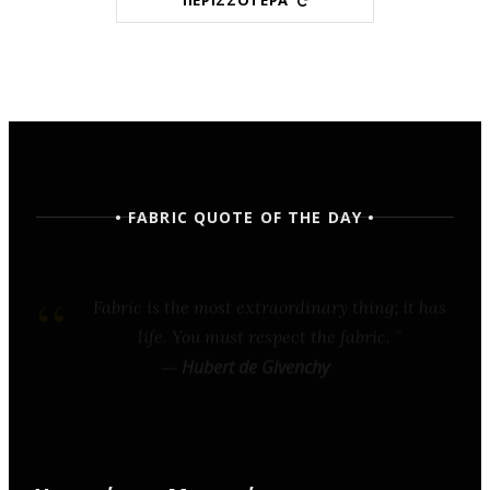
• FABRIC QUOTE OF THE DAY •
Fashion is architecture: it is a matter of
proportions, lines, and fabric.
—
Coco Chanel