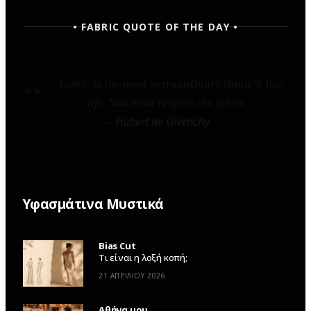
• FABRIC QUOTE OF THE DAY •
Fashion is architecture: it is a matter of
proportions, lines, and fabric.
—
Coco Chanel
Υφασμάτινα Μυστικά
Bias Cut
Τι είναι η λοξή κοπή;
21 ΑΠΡΙΛΊΟΥ 2026
Αθήνα μου