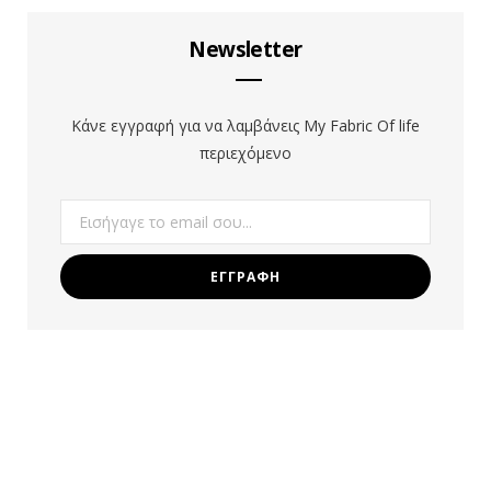
b
a
e
e
Newsletter
o
g
r
d
o
r
e
I
Κάνε εγγραφή για να λαμβάνεις My Fabric Of life
k
a
s
n
περιεχόμενο
m
t