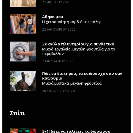
21 ΑΠΡΙΛΊΟΥ 2026
Αθήνα μου
Η χειροποίητη καρδιά της πόλης
22 ΙΑΝΟΥΑΡΊΟΥ 2026
Σακούλα πλυντηρίου για συνθετικά
Μικρό εργαλείο, μεγάλη φροντίδα για το
περιβάλλον
7 ΙΑΝΟΥΑΡΊΟΥ 2026
Πώς να διατηρείς τα εσώρουχά σου σαν
καινούρια
Μικρά μυστικά, μεγάλη φροντίδα
28 ΟΚΤΩΒΡΊΟΥ 2024
Σπίτι
5+1 Ιδέες να τυλίξεις τα δώρα σου