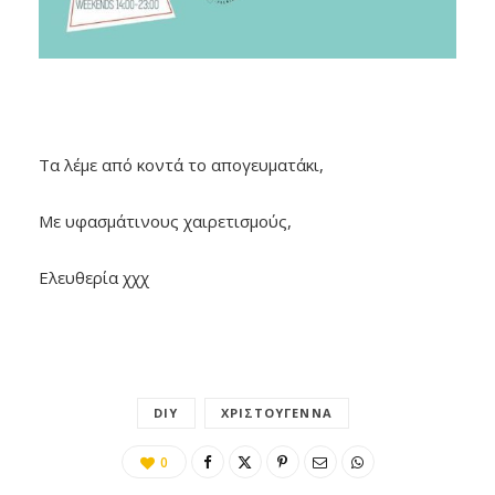
Τα λέμε από κοντά το απογευματάκι,
Με υφασμάτινους χαιρετισμούς,
Ελευθερία χχχ
DIY
ΧΡΙΣΤΟΎΓΕΝΝΑ
0