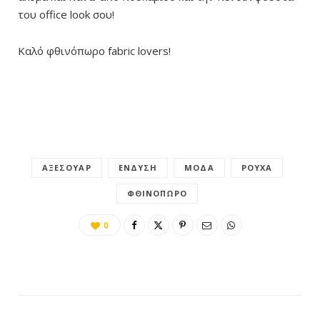
του office look σου!
Καλό φθινόπωρο fabric lovers!
ΑΞΕΣΟΥΆΡ
ΈΝΔΥΣΗ
ΜΌΔΑ
ΡΟΎΧΑ
ΦΘΙΝΌΠΩΡΟ
0