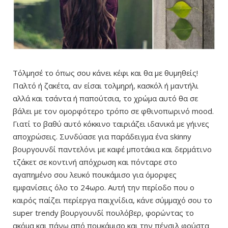
Τόλμησέ το όπως σου κάνει κέφι και θα με θυμηθείς!
Παλτό ή ζακέτα, αν είσαι τολμηρή, κασκόλ ή μαντήλι
αλλά και τσάντα ή παπούτσια, το χρώμα αυτό θα σε
βάλει με τον ομορφότερο τρόπο σε φθινοπωρινό mood.
Γιατί το βαθύ αυτό κόκκινο ταιριάζει ιδανικά με γήινες
αποχρώσεις. Συνδύασε για παράδειγμα ένα skinny
βουργουνδί παντελόνι με καφέ μποτάκια και δερμάτινο
τζάκετ σε κοντινή απόχρωση και πόνταρε στο
αγαπημένο σου λευκό πουκάμισο για όμορφες
εμφανίσεις όλο το 24ωρο. Αυτή την περίοδο που ο
καιρός παίζει περίεργα παιχνίδια, κάνε σύμμαχό σου το
super trendy βουργουνδί πουλόβερ, φορώντας το
ακόμα και πάνω από πουκάμισο και την πένσιλ φούστα