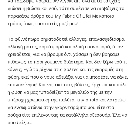
να ταξιδέψω νοερά… Αν λιγάκι απ’ όλα αυτά τα έχεις
νιώσει ή βιώσει και εσύ, τότε συνέχισε να διαβάζεις το
παρακάτω άρθρο του My Fabric Of Life! Με κάποιο
τρόπο, ίσως ταυτιστείς μαζί μου!
Το φθινόπωρο σηματοδοτεί αλλαγές, επανασχεδιασμό,
αλλαγή ρότας, καμιά φορά και ολική επαναφορά, όταν
χρειάζεται, για να βρούμε ό,τι χάσαμε ή δεν βρήκαμε
πιθανώς το προηγούμενο διάστημα. Και δεν ξέρω εσύ τι
κάνεις; Εγώ το ρίχνω στις βόλτες και τις εκδρομές στη
φύση, εκεί που ο νους αδειάζει για να μπορέσει να κάνει
επανεκκίνηση! Και να, εκεί στις βόλτες, έρχεται και πάλι
η φύση να μας “υποδείξει” το μεγαλείο της με την
υπέροχη χρωματική της παλέτα, την οποία και λατρεύω
να ενσωματώνω στην γκαρνταρόμπα μου είτε στα
ρούχα είτε επιλέγοντας τα κατάλληλα αξεσουάρ. Έλα να
σου δείξω…