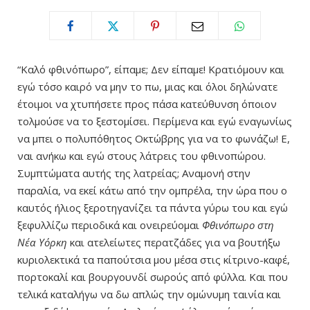
“Καλό φθινόπωρο”, είπαμε; Δεν είπαμε! Κρατιόμουν και
εγώ τόσο καιρό να μην το πω, μιας και όλοι δηλώνατε
έτοιμοι να χτυπήσετε προς πάσα κατεύθυνση όποιον
τολμούσε να το ξεστομίσει. Περίμενα και εγώ εναγωνίως
να μπει ο πολυπόθητος Οκτώβρης για να το φωνάζω! Ε,
ναι ανήκω και εγώ στους λάτρεις του φθινοπώρου.
Συμπτώματα αυτής της λατρείας; Αναμονή στην
παραλία, να εκεί κάτω από την ομπρέλα, την ώρα που ο
καυτός ήλιος ξεροτηγανίζει τα πάντα γύρω του και εγώ
ξεφυλλίζω περιοδικά και ονειρεύομαι
Φθινόπωρο στη
Νέα Υόρκη
και ατελείωτες περατζάδες για να βουτήξω
κυριολεκτικά τα παπούτσια μου μέσα στις κίτρινο-καφέ,
πορτοκαλί και βουργουνδί σωρούς από φύλλα. Και που
τελικά καταλήγω να δω απλώς την ομώνυμη ταινία και