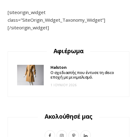
[siteorigin_widget
class=”SiteOrigin_Widget_Taxonomy_Widget”]
[/siteorigin_widget]
Αφιέρωμα
Halston
Ο σχεδιαστής που έντυσε τη disco
εποχή με μινιμαλισμό.
1 ΙΟΥΝΊΟΥ 2026
Ακολούθησέ μας
F
I
P
L