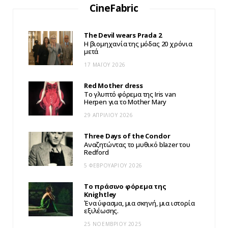
CineFabric
The Devil wears Prada 2
Η βιομηχανία της μόδας 20 χρόνια
μετά
17 ΜΑΪ́ΟΥ 2026
Red Mother dress
Το γλυπτό φόρεμα της Iris van
Herpen για το Mother Mary
29 ΑΠΡΙΛΊΟΥ 2026
Three Days of the Condor
Αναζητώντας το μυθικό blazer του
Redford
5 ΦΕΒΡΟΥΑΡΊΟΥ 2026
Το πράσινο φόρεμα της
Knightley
Ένα ύφασμα, μια σκηνή, μια ιστορία
εξιλέωσης.
25 ΝΟΕΜΒΡΊΟΥ 2025