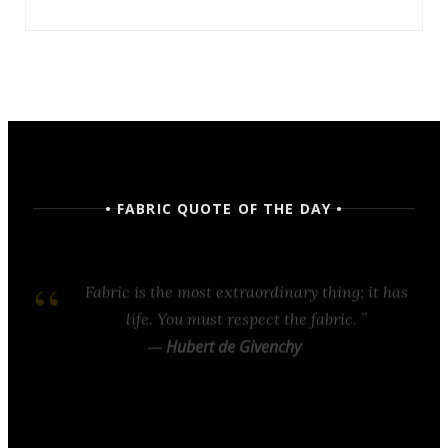
• FABRIC QUOTE OF THE DAY •
Fabric is the most extraordinary thing; it has
life. You must respect the fabric.
—
Hubert de Givenchy