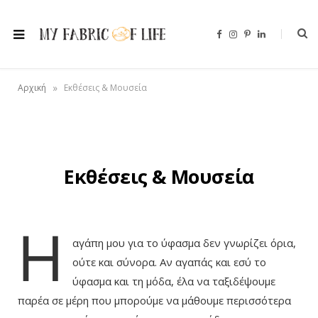
F
I
P
L
a
n
i
i
c
s
n
n
e
t
t
k
b
a
e
e
o
g
r
d
»
Αρχική
Εκθέσεις & Μουσεία
o
r
e
I
k
a
s
n
m
t
Εκθέσεις & Μουσεία
Η
αγάπη μου για το ύφασμα δεν γνωρίζει όρια,
ούτε και σύνορα. Αν αγαπάς και εσύ το
ύφασμα και τη μόδα, έλα να ταξιδέψουμε
παρέα σε μέρη που μπορούμε να μάθουμε περισσότερα