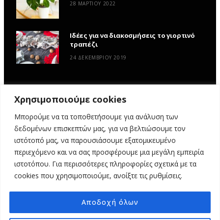
28 ΜΑΡΤΊΟΥ 2022
Ιδέες για να διακοσμήσεις το γιορτινό
τραπέζι
24 ΔΕΚΕΜΒΡΊΟΥ 2019
Χρησιμοποιούμε cookies
Μπορούμε να τα τοποθετήσουμε για ανάλυση των
δεδομένων επισκεπτών μας, για να βελτιώσουμε τον
ιστότοπό μας, να παρουσιάσουμε εξατομικευμένο
περιεχόμενο και να σας προσφέρουμε μια μεγάλη εμπειρία
ιστοτόπου. Για περισσότερες πληροφορίες σχετικά με τα
ΑΡΧΙΚΉ
ΥΦΑΣΜΆΤΙΝΕΣ ΙΣΤΟΡΊΕΣ
DIY
ΕΡΓΑΣΤΉΡΙΑ
cookies που χρησιμοποιούμε, ανοίξτε τις ρυθμίσεις.
ΣΧΕΤΙΚΆ ΜΕ ΕΜΆΣ
ΕΠΙΚΟΙΝΩΝΊΑ
Αποδοχή όλων
© 2025 MY FABRIC OF LIFE. ALL RIGHTS RESERVED. DESIGN