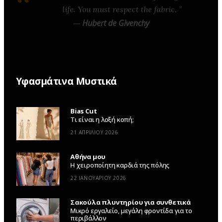
life. You must respect the fabric.
—
Hubert de Givenchy
Υφασμάτινα Μυστικά
Bias Cut
Τι είναι η λοξή κοπή;
21 ΑΠΡΙΛΊΟΥ 2026
Αθήνα μου
Η χειροποίητη καρδιά της πόλης
22 ΙΑΝΟΥΑΡΊΟΥ 2026
Σακούλα πλυντηρίου για συνθετικά
Μικρό εργαλείο, μεγάλη φροντίδα για το
περιβάλλον