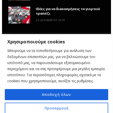
Ιδέες για να διακοσμήσεις το γιορτινό
τραπέζι
24 ΔΕΚΕΜΒΡΊΟΥ 2019
Χρησιμοποιούμε cookies
Μπορούμε να τα τοποθετήσουμε για ανάλυση των
δεδομένων επισκεπτών μας, για να βελτιώσουμε τον
ιστότοπό μας, να παρουσιάσουμε εξατομικευμένο
περιεχόμενο και να σας προσφέρουμε μια μεγάλη εμπειρία
ιστοτόπου. Για περισσότερες πληροφορίες σχετικά με τα
ΑΡΧΙΚΉ
ΥΦΑΣΜΆΤΙΝΕΣ ΙΣΤΟΡΊΕΣ
DIY
ΕΡΓΑΣΤΉΡΙΑ
cookies που χρησιμοποιούμε, ανοίξτε τις ρυθμίσεις.
ΣΧΕΤΙΚΆ ΜΕ ΕΜΆΣ
ΕΠΙΚΟΙΝΩΝΊΑ
Αποδοχή όλων
© 2025 MY FABRIC OF LIFE. ALL RIGHTS RESERVED. DESIGN
MINDTHEAD
Προσαρμογή